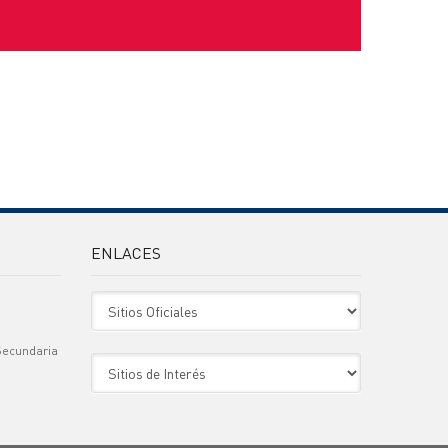
ENLACES
Sitio Oficiales
Secundaria
Sitio de Interes
)