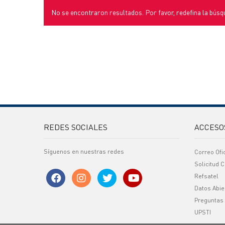
No se encontraron resultados. Por favor, redefina la búsq
REDES SOCIALES
ACCESO
Síguenos en nuestras redes
Correo Ofi
Solicitud C
Refsatel
Datos Abie
Preguntas
UPSTI