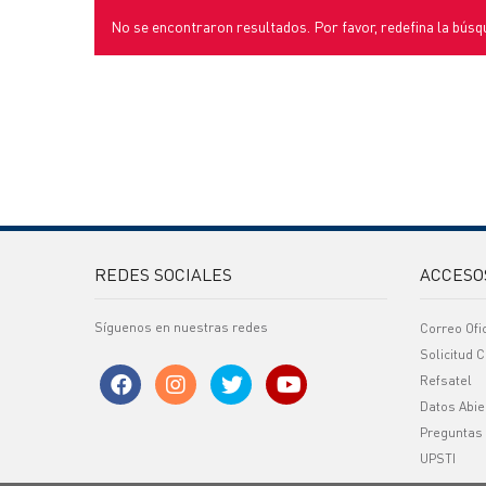
No se encontraron resultados. Por favor, redefina la búsq
REDES SOCIALES
ACCESO
Síguenos en nuestras redes
Correo Ofi
Solicitud C
Refsatel
Datos Abie
Preguntas
UPSTI