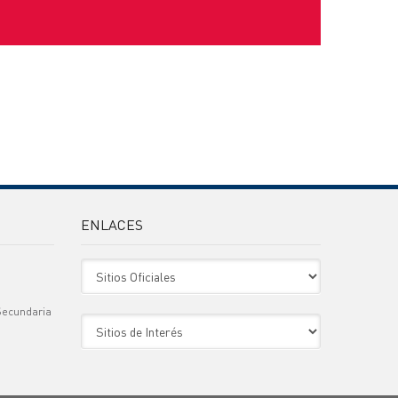
ENLACES
Sitio Oficiales
Secundaria
Sitio de Interes
)