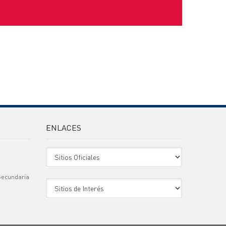
ENLACES
Sitio Oficiales
Secundaria
Sitio de Interes
)