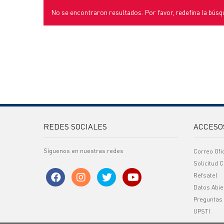
No se encontraron resultados. Por favor, redefina la búsq
REDES SOCIALES
ACCESO
Síguenos en nuestras redes
Correo Ofi
Solicitud C
Refsatel
Datos Abie
Preguntas
UPSTI