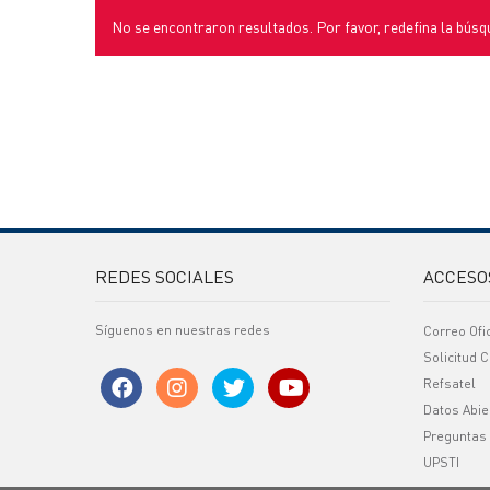
No se encontraron resultados. Por favor, redefina la búsq
REDES SOCIALES
ACCESO
Síguenos en nuestras redes
Correo Ofi
Solicitud C
Refsatel
Datos Abie
Preguntas
UPSTI