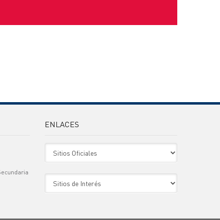
ENLACES
Sitio Oficiales
Secundaria
Sitio de Interes
)