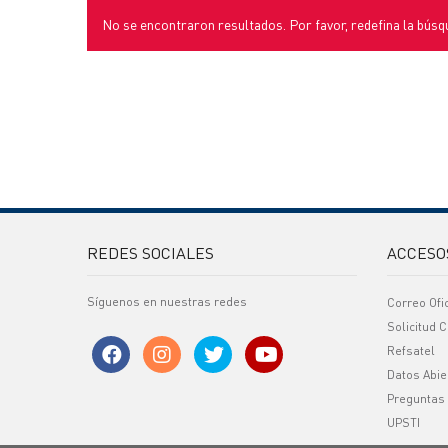
No se encontraron resultados. Por favor, redefina la búsq
REDES SOCIALES
ACCESO
Síguenos en nuestras redes
Correo Ofi
Solicitud C
Refsatel
Datos Abie
Preguntas
UPSTI