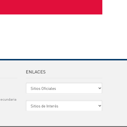
ENLACES
Sitio Oficiales
Secundaria
Sitio de Interes
)