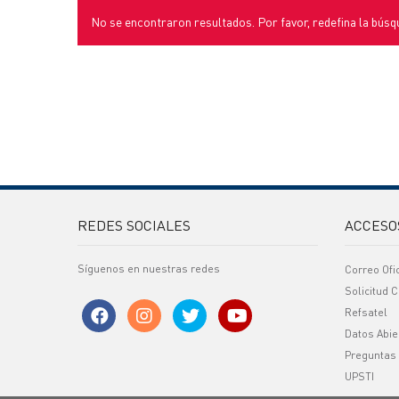
No se encontraron resultados. Por favor, redefina la búsq
REDES SOCIALES
ACCESO
Síguenos en nuestras redes
Correo Ofi
Solicitud C
Refsatel
Datos Abie
Preguntas
UPSTI