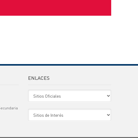
ENLACES
Sitio Oficiales
Secundaria
Sitio de Interes
)