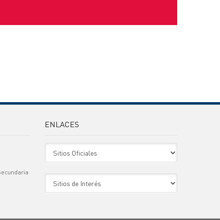
ENLACES
Sitio Oficiales
Secundaria
Sitio de Interes
)