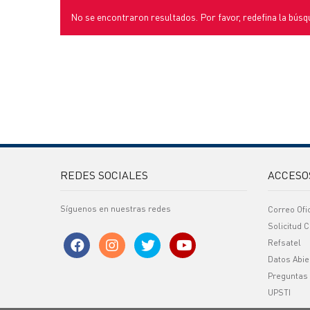
No se encontraron resultados. Por favor, redefina la búsq
REDES SOCIALES
ACCESO
Síguenos en nuestras redes
Correo Ofi
Solicitud C
Refsatel
Datos Abie
Preguntas
UPSTI