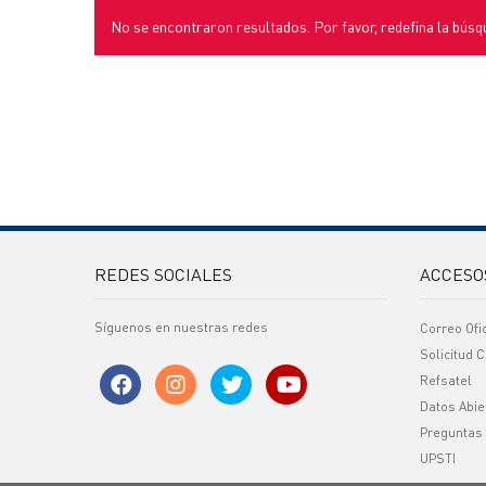
No se encontraron resultados. Por favor, redefina la búsq
REDES SOCIALES
ACCESO
Síguenos en nuestras redes
Correo Ofi
Solicitud C
Refsatel
Datos Abie
Preguntas
UPSTI