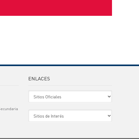
ENLACES
Sitio Oficiales
Secundaria
Sitio de Interes
)