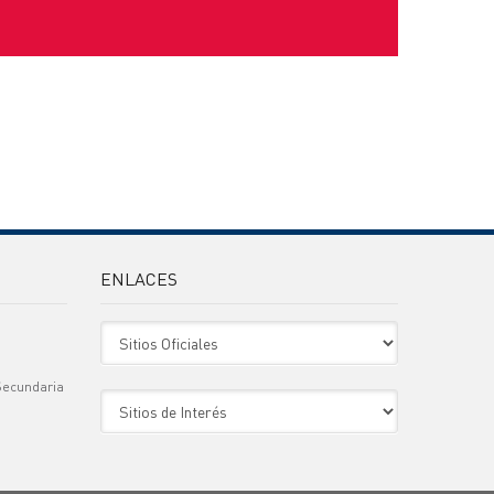
ENLACES
Sitio Oficiales
Secundaria
Sitio de Interes
)