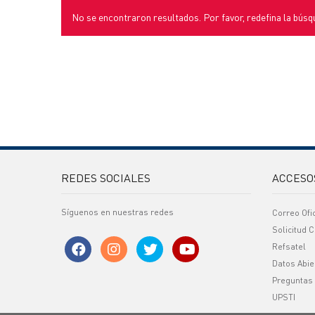
No se encontraron resultados. Por favor, redefina la búsq
REDES SOCIALES
ACCESO
Síguenos en nuestras redes
Correo Ofi
Solicitud C
Refsatel
Datos Abie
Preguntas
UPSTI