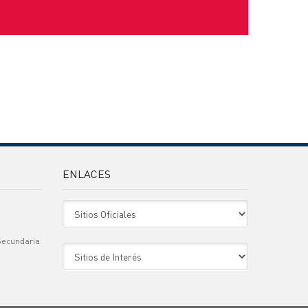
ENLACES
Sitio Oficiales
Secundaria
Sitio de Interes
)