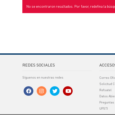
No se encontraron resultados. Por favor, redefina la búsq
REDES SOCIALES
ACCESO
Síguenos en nuestras redes
Correo Ofi
Solicitud C
Refsatel
Datos Abie
Preguntas
UPSTI