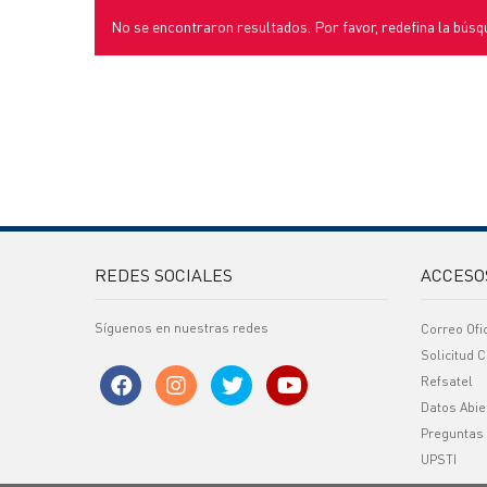
No se encontraron resultados. Por favor, redefina la búsq
REDES SOCIALES
ACCESO
Síguenos en nuestras redes
Correo Ofi
Solicitud C
Refsatel
Datos Abie
Preguntas
UPSTI