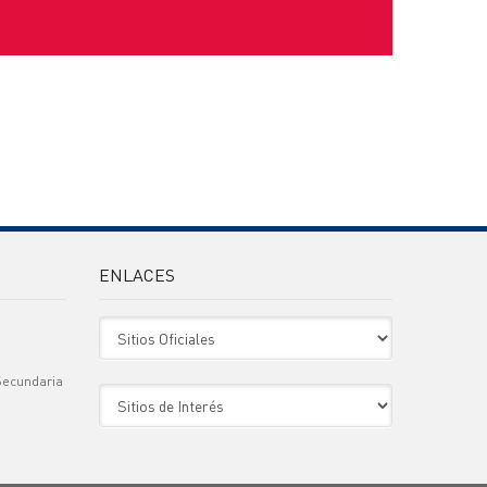
ENLACES
Sitio Oficiales
Secundaria
Sitio de Interes
)