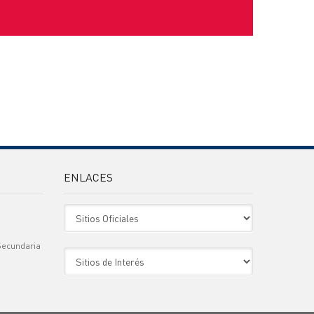
ENLACES
Sitio Oficiales
Secundaria
Sitio de Interes
)