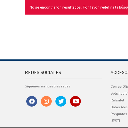
No se encontraron resultados. Por favor, redefina la búsq
REDES SOCIALES
ACCESO
Síguenos en nuestras redes
Correo Ofi
Solicitud C
Refsatel
Datos Abie
Preguntas
UPSTI