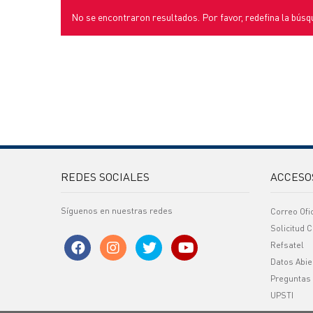
No se encontraron resultados. Por favor, redefina la búsq
REDES SOCIALES
ACCESO
Síguenos en nuestras redes
Correo Ofi
Solicitud C
Refsatel
Datos Abie
Preguntas
UPSTI