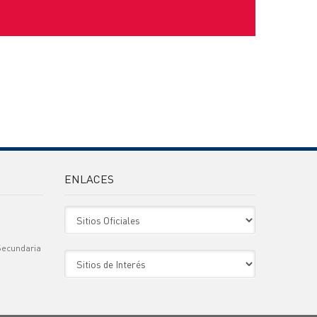
ENLACES
Sitio Oficiales
Secundaria
Sitio de Interes
)