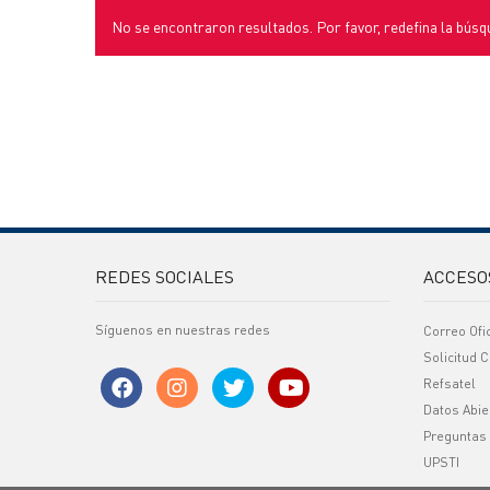
No se encontraron resultados. Por favor, redefina la búsq
REDES SOCIALES
ACCESO
Síguenos en nuestras redes
Correo Ofi
Solicitud C
Refsatel
Datos Abie
Preguntas
UPSTI