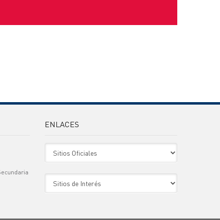
ENLACES
Sitio Oficiales
Secundaria
Sitio de Interes
)