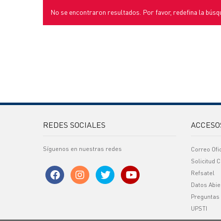
No se encontraron resultados. Por favor, redefina la búsq
REDES SOCIALES
ACCESO
Síguenos en nuestras redes
Correo Ofi
Solicitud C
Refsatel
Datos Abie
Preguntas
UPSTI