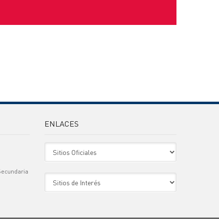
ENLACES
Sitio Oficiales
Secundaria
Sitio de Interes
)