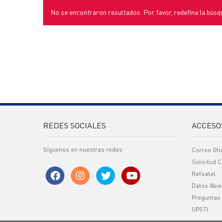
No se encontraron resultados. Por favor, redefina la búsq
REDES SOCIALES
ACCESO
Síguenos en nuestras redes
Correo Ofi
Solicitud C
Refsatel
Datos Abie
Preguntas
UPSTI