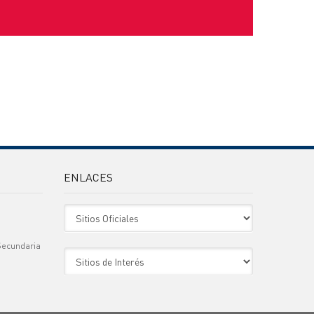
ENLACES
Sitio Oficiales
Secundaria
Sitio de Interes
)