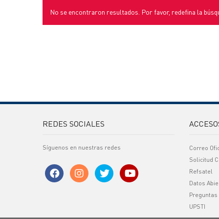
No se encontraron resultados. Por favor, redefina la búsq
REDES SOCIALES
ACCESO
Síguenos en nuestras redes
Correo Ofi
Solicitud C
Refsatel
Datos Abie
Preguntas
UPSTI