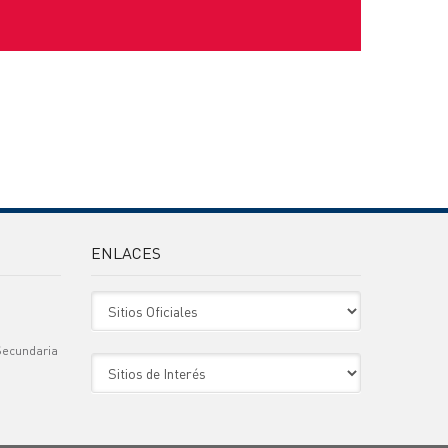
ENLACES
Sitio Oficiales
Secundaria
Sitio de Interes
)