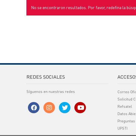
No se encontraron resultados. Por favor, redefina la búsq
REDES SOCIALES
ACCESO
Síguenos en nuestras redes
Correo Ofi
Solicitud C
Refsatel
Datos Abie
Preguntas
UPSTI