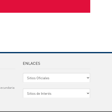
ENLACES
Sitio Oficiales
Secundaria
Sitio de Interes
)