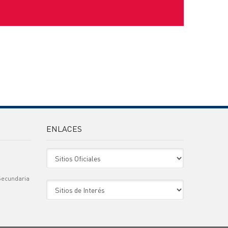
ENLACES
Sitio Oficiales
Secundaria
Sitio de Interes
)