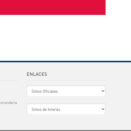
ENLACES
Sitio Oficiales
Secundaria
Sitio de Interes
)