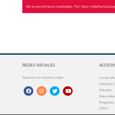
No se encontraron resultados. Por favor, redefina la búsq
REDES SOCIALES
ACCESO
Síguenos en nuestras redes
Correo Ofi
Solicitud C
Refsatel
Datos Abie
Preguntas
UPSTI