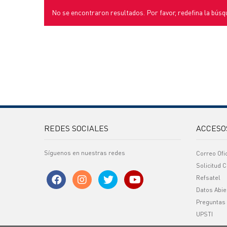
No se encontraron resultados. Por favor, redefina la búsq
REDES SOCIALES
ACCESO
Síguenos en nuestras redes
Correo Ofi
Solicitud C
Refsatel
Datos Abie
Preguntas
UPSTI