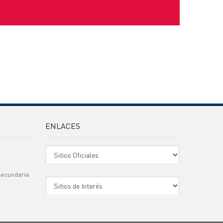
ENLACES
Sitio Oficiales
Secundaria
Sitio de Interes
)