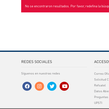
No se encontraron resultados. Por favor, redefina la búsq
REDES SOCIALES
ACCESO
Síguenos en nuestras redes
Correo Ofi
Solicitud C
Refsatel
Datos Abie
Preguntas
UPSTI