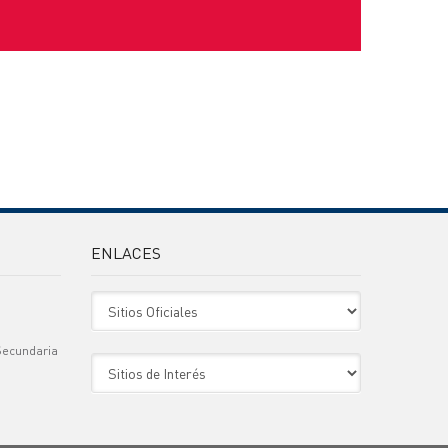
ENLACES
Sitio Oficiales
Secundaria
Sitio de Interes
)