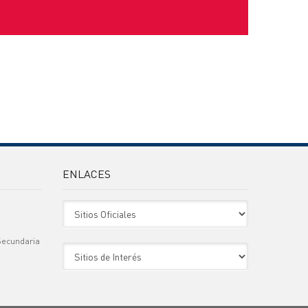
ENLACES
Sitio Oficiales
Secundaria
Sitio de Interes
)