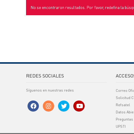
No se encontraron resultados. Por favor, redefina la búsq
REDES SOCIALES
ACCESO
Síguenos en nuestras redes
Correo Ofi
Solicitud C
Refsatel
Datos Abie
Preguntas
UPSTI