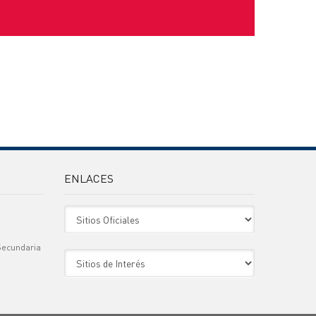
ENLACES
Sitio Oficiales
Secundaria
Sitio de Interes
)