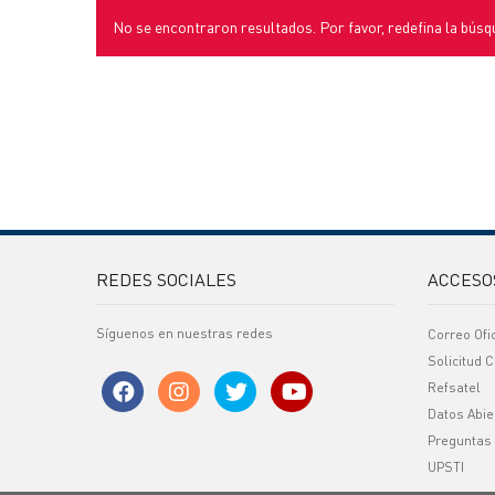
No se encontraron resultados. Por favor, redefina la búsq
REDES SOCIALES
ACCESO
Síguenos en nuestras redes
Correo Ofi
Solicitud C
Refsatel
Datos Abie
Preguntas
UPSTI