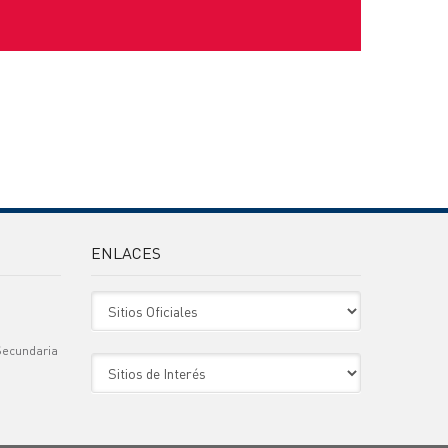
ENLACES
Sitio Oficiales
Secundaria
Sitio de Interes
)