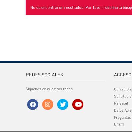
No se encontraron resultados. Por favor, redefina la búsq
REDES SOCIALES
ACCESO
Síguenos en nuestras redes
Correo Ofi
Solicitud C
Refsatel
Datos Abie
Preguntas
UPSTI