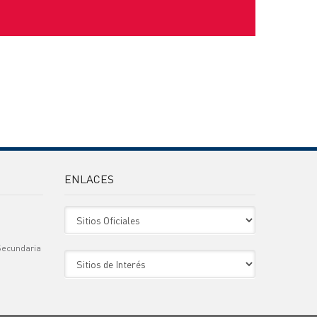
ENLACES
Sitio Oficiales
Secundaria
Sitio de Interes
)