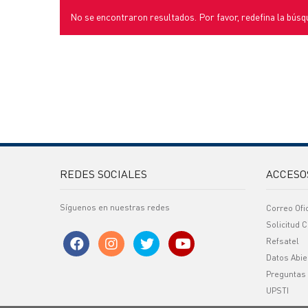
No se encontraron resultados. Por favor, redefina la búsq
REDES SOCIALES
ACCESO
Síguenos en nuestras redes
Correo Ofi
Solicitud C
Refsatel
Datos Abie
Preguntas
UPSTI