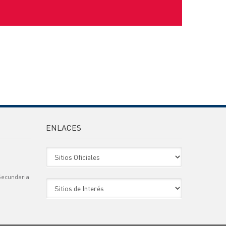
ENLACES
Sitio Oficiales
Secundaria
Sitio de Interes
)