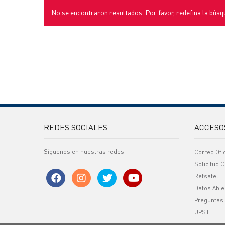
No se encontraron resultados. Por favor, redefina la búsq
REDES SOCIALES
ACCESO
Síguenos en nuestras redes
Correo Ofi
Solicitud C
Refsatel
Datos Abie
Preguntas
UPSTI