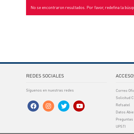
No se encontraron resultados. Por favor, redefina la búsq
REDES SOCIALES
ACCESO
Síguenos en nuestras redes
Correo Ofi
Solicitud C
Refsatel
Datos Abie
Preguntas
UPSTI