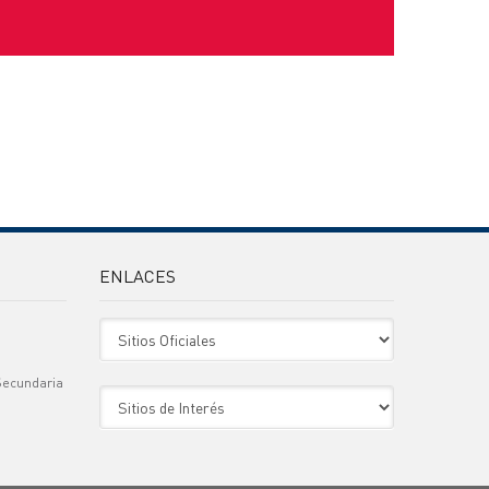
ENLACES
Sitio Oficiales
Secundaria
Sitio de Interes
)