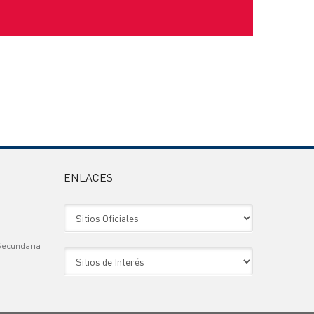
ENLACES
Sitio Oficiales
Secundaria
Sitio de Interes
)