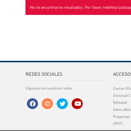
No se encontraron resultados. Por favor, redefina la búsq
REDES SOCIALES
ACCESO
Síguenos en nuestras redes
Correo Ofi
Solicitud C
Refsatel
Datos Abie
Preguntas
UPSTI