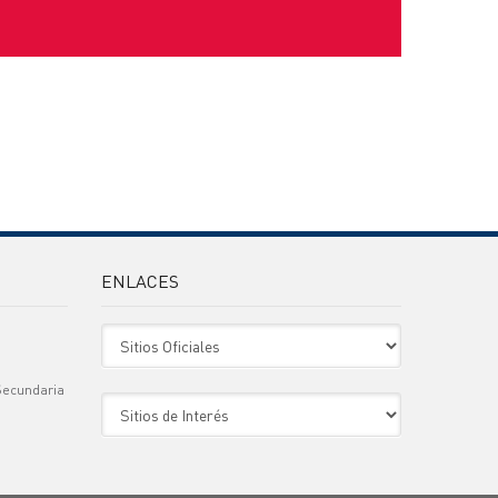
ENLACES
Sitio Oficiales
Secundaria
Sitio de Interes
)