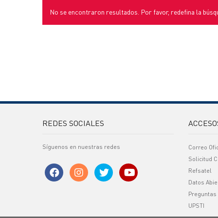
No se encontraron resultados. Por favor, redefina la búsq
REDES SOCIALES
ACCESO
Síguenos en nuestras redes
Correo Ofi
Solicitud C
Refsatel
Datos Abie
Preguntas
UPSTI