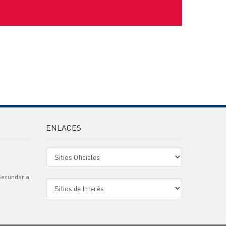
ENLACES
Sitio Oficiales
Secundaria
Sitio de Interes
)