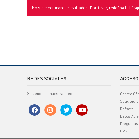
No se encontraron resultados. Por favor, redefina la búsq
REDES SOCIALES
ACCESO
Síguenos en nuestras redes
Correo Ofi
Solicitud C
Refsatel
Datos Abie
Preguntas
UPSTI