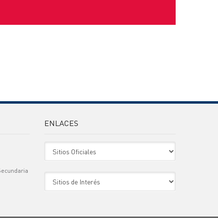
ENLACES
Sitio Oficiales
Secundaria
Sitio de Interes
)