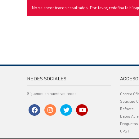
No se encontraron resultados. Por favor, redefina la búsq
REDES SOCIALES
ACCESO
Síguenos en nuestras redes
Correo Ofi
Solicitud C
Refsatel
Datos Abie
Preguntas
UPSTI