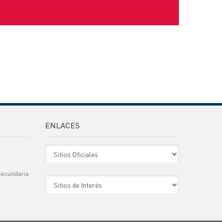
ENLACES
Sitio Oficiales
Secundaria
Sitio de Interes
)