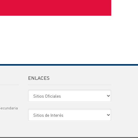
ENLACES
Sitio Oficiales
Secundaria
Sitio de Interes
)