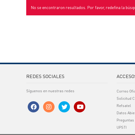
No se encontraron resultados. Por favor, redefina la búsq
REDES SOCIALES
ACCESO
Síguenos en nuestras redes
Correo Ofi
Solicitud C
Refsatel
Datos Abie
Preguntas
UPSTI