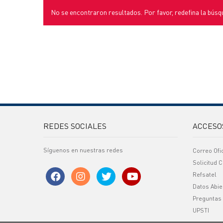
No se encontraron resultados. Por favor, redefina la búsq
REDES SOCIALES
ACCESO
Síguenos en nuestras redes
Correo Ofi
Solicitud C
Refsatel
Datos Abie
Preguntas
UPSTI