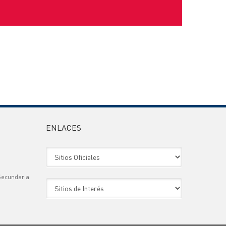
ENLACES
Sitio Oficiales
Secundaria
Sitio de Interes
)