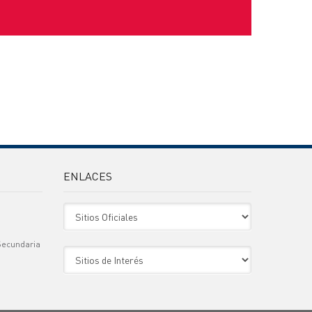
ENLACES
Sitio Oficiales
Secundaria
Sitio de Interes
)