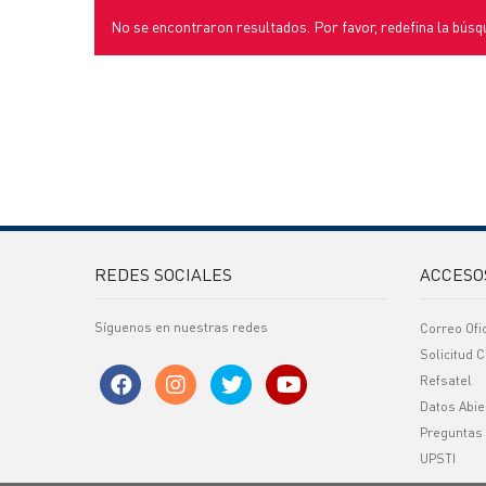
No se encontraron resultados. Por favor, redefina la búsq
REDES SOCIALES
ACCESO
Síguenos en nuestras redes
Correo Ofi
Solicitud C
Refsatel
Datos Abie
Preguntas
UPSTI