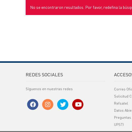
No se encontraron resultados. Por favor, redefina la búsq
REDES SOCIALES
ACCESO
Síguenos en nuestras redes
Correo Ofi
Solicitud C
Refsatel
Datos Abie
Preguntas
UPSTI