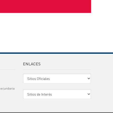
ENLACES
Sitio Oficiales
Secundaria
Sitio de Interes
)