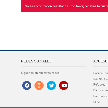
No se encontraron resultados. Por favor, redefina la búsq
REDES SOCIALES
ACCESO
Síguenos en nuestras redes
Correo Ofi
Solicitud C
Refsatel
Datos Abie
Preguntas
UPSTI