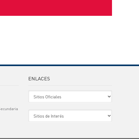
ENLACES
Sitio Oficiales
Secundaria
Sitio de Interes
)