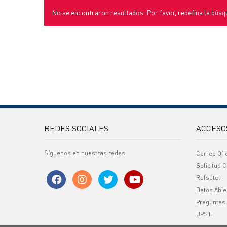
No se encontraron resultados. Por favor, redefina la búsq
REDES SOCIALES
ACCESO
Síguenos en nuestras redes
Correo Ofi
Solicitud C
Refsatel
Datos Abie
Preguntas
UPSTI