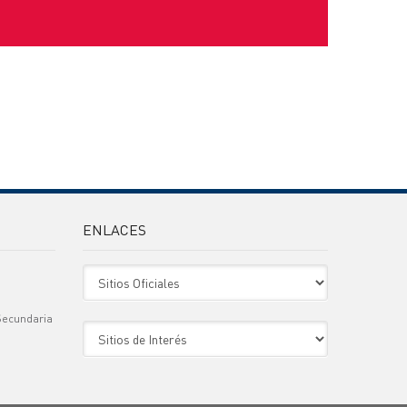
ENLACES
Sitio Oficiales
Secundaria
Sitio de Interes
)