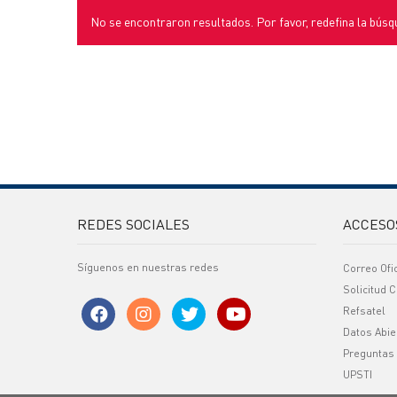
No se encontraron resultados. Por favor, redefina la búsq
REDES SOCIALES
ACCESO
Síguenos en nuestras redes
Correo Ofi
Solicitud C
Refsatel
Datos Abie
Preguntas
UPSTI