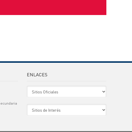
ENLACES
Sitio Oficiales
Secundaria
Sitio de Interes
)