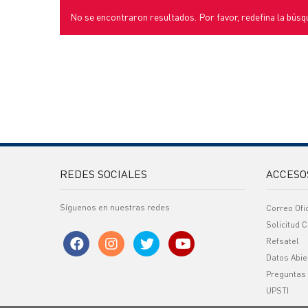
No se encontraron resultados. Por favor, redefina la búsq
REDES SOCIALES
ACCESO
Síguenos en nuestras redes
Correo Ofi
Solicitud C
Refsatel
Datos Abie
Preguntas
UPSTI