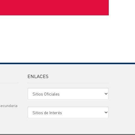
ENLACES
Sitio Oficiales
Secundaria
Sitio de Interes
)