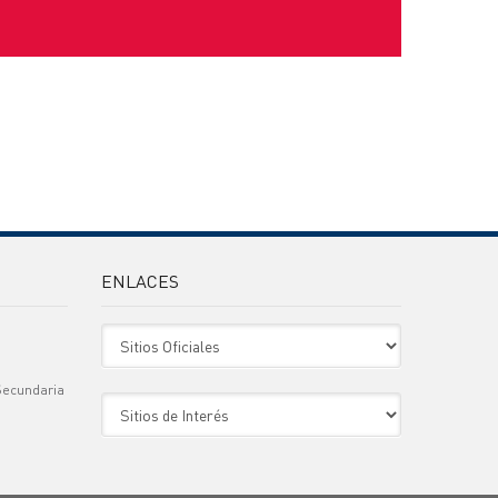
ENLACES
Sitio Oficiales
Secundaria
Sitio de Interes
)