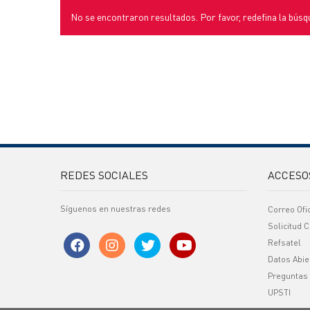
No se encontraron resultados. Por favor, redefina la búsq
REDES SOCIALES
ACCESO
Síguenos en nuestras redes
Correo Ofi
Solicitud C
Refsatel
Datos Abie
Preguntas
UPSTI