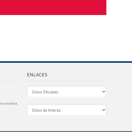
ENLACES
Sitio Oficiales
Secundaria
Sitio de Interes
)