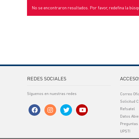
No se encontraron resultados. Por favor, redefina la búsq
REDES SOCIALES
ACCESO
Síguenos en nuestras redes
Correo Ofi
Solicitud C
Refsatel
Datos Abie
Preguntas
UPSTI