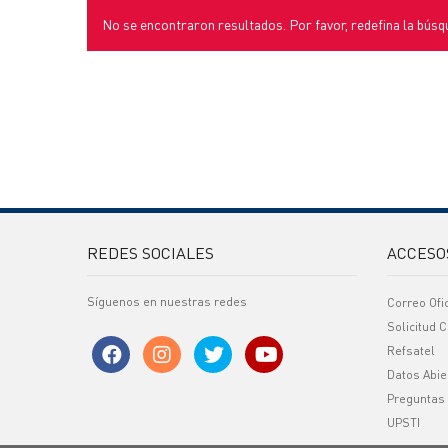
No se encontraron resultados. Por favor, redefina la búsq
REDES SOCIALES
ACCESO
Síguenos en nuestras redes
Correo Ofi
Solicitud C
Refsatel
Datos Abie
Preguntas
UPSTI