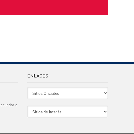
ENLACES
Sitio Oficiales
Secundaria
Sitio de Interes
)