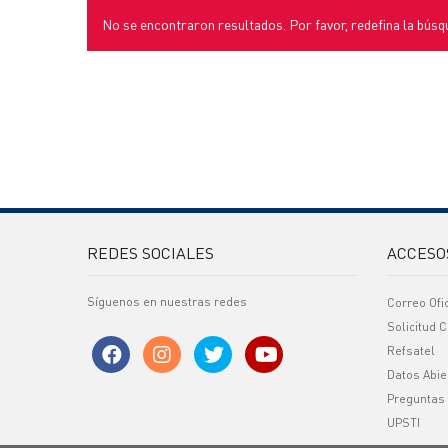
No se encontraron resultados. Por favor, redefina la búsq
REDES SOCIALES
ACCESO
Síguenos en nuestras redes
Correo Ofi
Solicitud C
Refsatel
Datos Abie
Preguntas
UPSTI