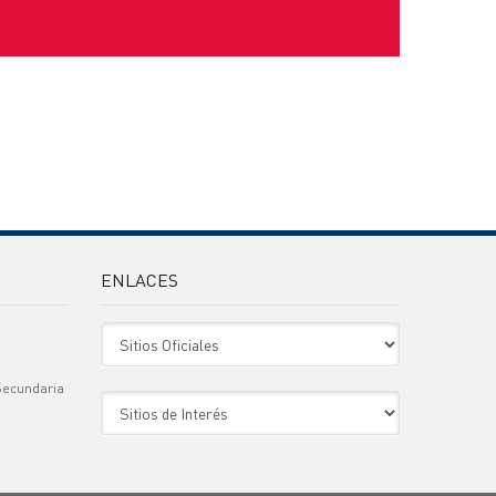
ENLACES
Sitio Oficiales
Secundaria
Sitio de Interes
)