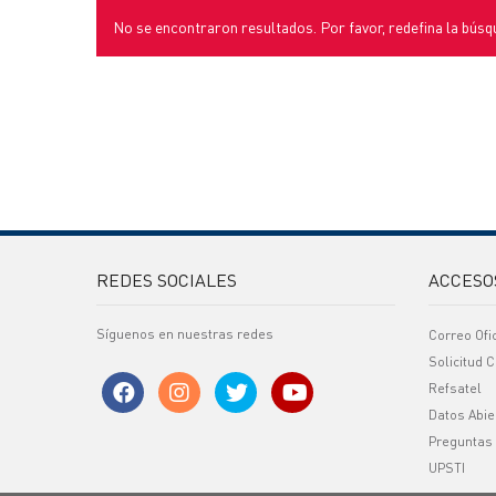
No se encontraron resultados. Por favor, redefina la búsq
REDES SOCIALES
ACCESO
Síguenos en nuestras redes
Correo Ofi
Solicitud C
Refsatel
Datos Abie
Preguntas
UPSTI