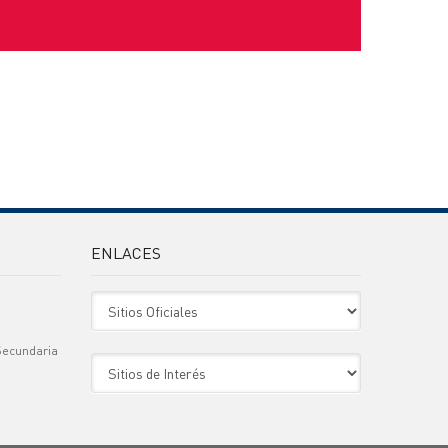
ENLACES
Sitio Oficiales
Secundaria
Sitio de Interes
)