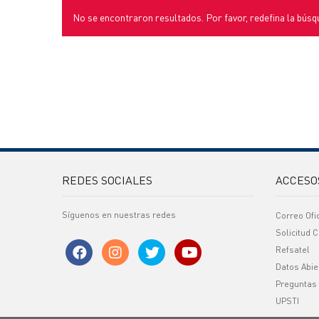
No se encontraron resultados. Por favor, redefina la búsq
REDES SOCIALES
ACCESO
Síguenos en nuestras redes
Correo Ofi
Solicitud C
Refsatel
Datos Abie
Preguntas
UPSTI