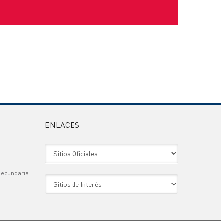
ENLACES
Sitio Oficiales
Secundaria
Sitio de Interes
)