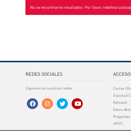
No se encontraron resultados. Por favor, redefina la búsq
REDES SOCIALES
ACCESO
Síguenos en nuestras redes
Correo Ofi
Solicitud C
Refsatel
Datos Abie
Preguntas
UPSTI