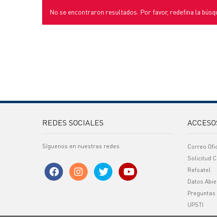
No se encontraron resultados. Por favor, redefina la búsq
REDES SOCIALES
ACCESO
Síguenos en nuestras redes
Correo Ofi
Solicitud C
Refsatel
Datos Abie
Preguntas
UPSTI