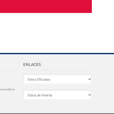
ENLACES
Sitio Oficiales
Secundaria
Sitio de Interes
)