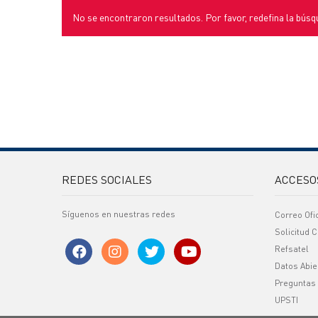
No se encontraron resultados. Por favor, redefina la búsq
REDES SOCIALES
ACCESO
Síguenos en nuestras redes
Correo Ofi
Solicitud C
Refsatel
Datos Abie
Preguntas
UPSTI