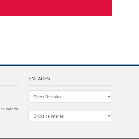
ENLACES
Sitio Oficiales
Secundaria
Sitio de Interes
)